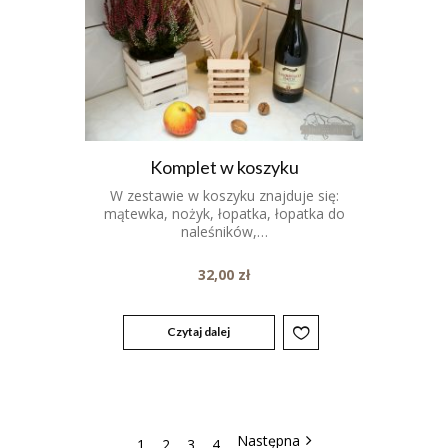
Komplet w koszyku
W zestawie w koszyku znajduje się:
mątewka, nożyk, łopatka, łopatka do
naleśników,…
32,00
zł
Czytaj dalej
1
2
3
4