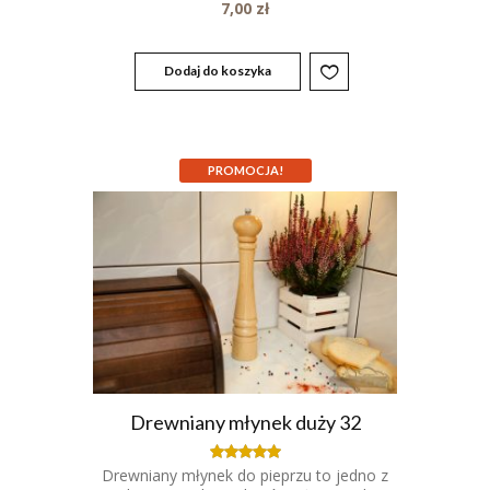
7,00
zł
Dodaj do koszyka
PROMOCJA!
Drewniany młynek duży 32
Drewniany młynek do pieprzu to jedno z
Oceniony
5.00