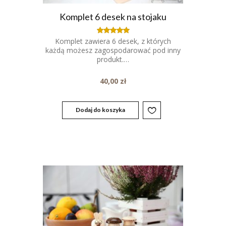
Komplet 6 desek na stojaku
Komplet zawiera 6 desek, z których
Oceniony
5.00
każdą możesz zagospodarować pod inny
na 5.
produkt.…
40,00
zł
Dodaj do koszyka