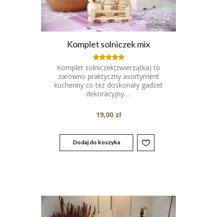
Komplet solniczek mix
Komplet solniczek(zwierzątka) to
Oceniony
5.00
zarówno praktyczny asortyment
na 5.
kuchenny co też doskonały gadżet
dekoracyjny.…
19,00
zł
Dodaj do koszyka