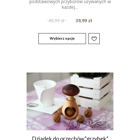
podstawowych przyborów używanych w
na 5.
każdej…
45,99
zł
39,99
zł
Wybierz opcje
Dziadek do orzechów”grzybek”