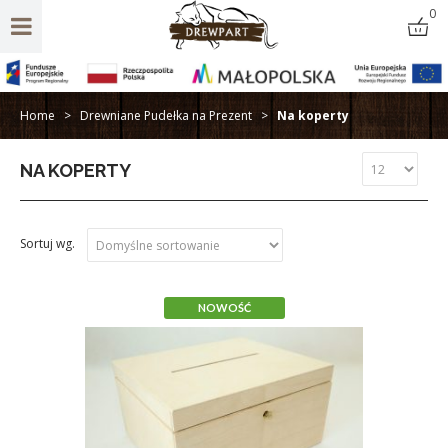
0
Home
>
Drewniane Pudełka na Prezent
>
Na koperty
NA KOPERTY
NOWOŚĆ