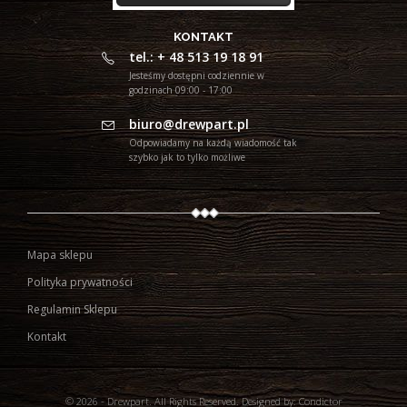
KONTAKT
tel.: + 48 513 19 18 91
Jesteśmy dostępni codziennie w
godzinach 09:00 - 17:00
biuro@drewpart.pl
Odpowiadamy na każdą wiadomość tak
szybko jak to tylko możliwe
Mapa sklepu
Polityka prywatności
Regulamin Sklepu
Kontakt
© 2026 - Drewpart. All Rights Reserved.
Designed by:
Condictor