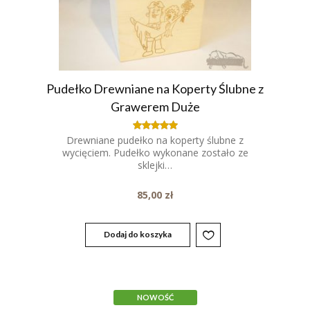
Pudełko Drewniane na Koperty Ślubne z
Grawerem Duże
Drewniane pudełko na koperty ślubne z
Oceniony
5.00
wycięciem. Pudełko wykonane zostało ze
na 5.
sklejki…
85,00
zł
Dodaj do koszyka
NOWOŚĆ