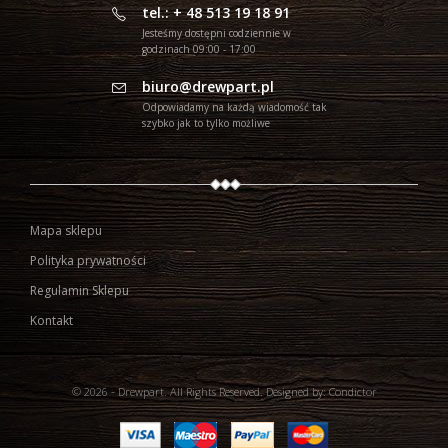
tel.: + 48 513 19 18 91
Jesteśmy dostępni codziennie w
godzinach 09:00 - 17:00
biuro@drewpart.pl
Odpowiadamy na każdą wiadomość tak
szybko jak to tylko możliwe
Mapa sklepu
Polityka prywatności
Regulamin Sklepu
Kontakt
© 2026 - Drewpart. All Rights Reserved.
Designed by:
Condictor