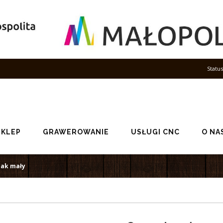
Statu
SKLEP
GRAWEROWANIE
USŁUGI CNC
O NA
pak mały