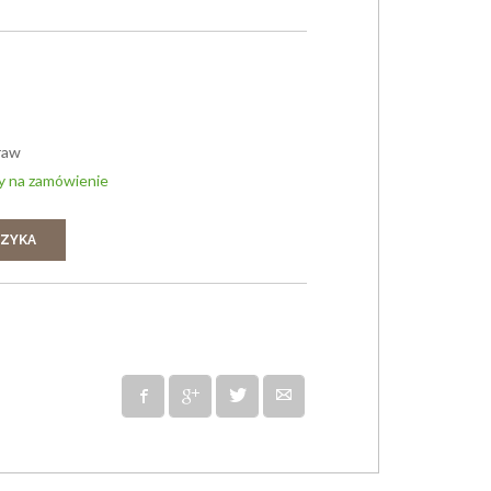
raw
y na zamówienie
SZYKA