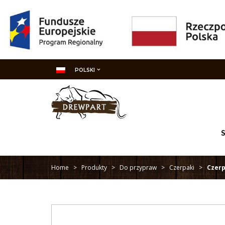
POLSKI
Home
>
Produkty
>
Do przypraw
>
Czerpaki
>
Czer