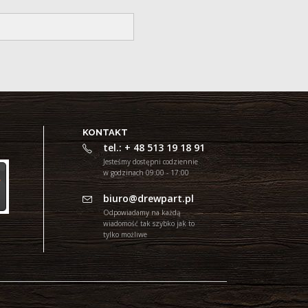
KONTAKT
tel.: + 48 513 19 18 91
Jesteśmy dostępni codziennie
w godzinach 09:00 - 17:00
biuro@drewpart.pl
Odpowiadamy na każdą
wiadomość tak szybko jak to
tylko możliwe