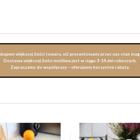
zakupem większej ilości towaru, niż prezentowany przez nas stan m
Dostawa większej ilości możliwa jest w ciągu 3-14 dni roboczych.
Zapraszamy do współpracy – oferujemy korzystne rabaty.