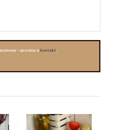
agazynowy – prosimy o
kontakt
.