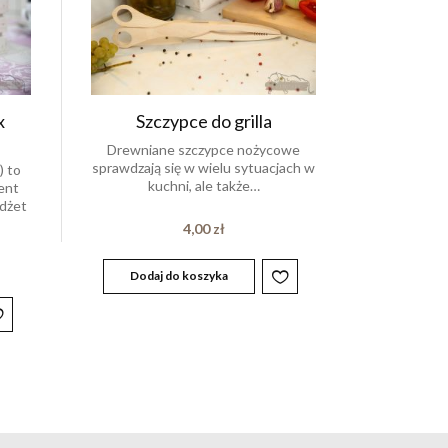
x
Szczypce do grilla
Drewniane szczypce nożycowe
sprawdzają się w wielu sytuacjach w
) to
kuchni, ale także…
ent
dżet
4,00
zł
Dodaj do koszyka