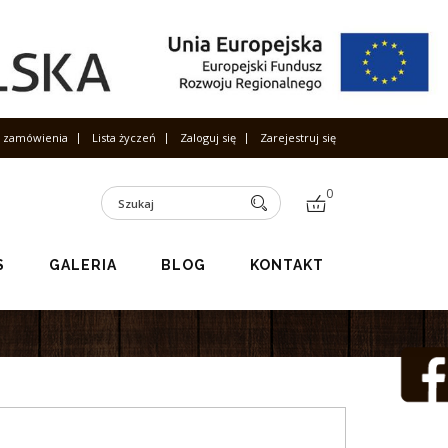
s zamówienia
Lista życzeń
Zaloguj się
Zarejestruj się
0
S
GALERIA
BLOG
KONTAKT