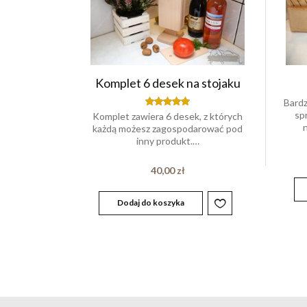
Komplet 6 desek na stojaku
Bardz
sp
Komplet zawiera 6 desek, z których
Oceniony
5.00
każdą możesz zagospodarować pod
na 5.
inny produkt.…
40,00
zł
Dodaj do koszyka