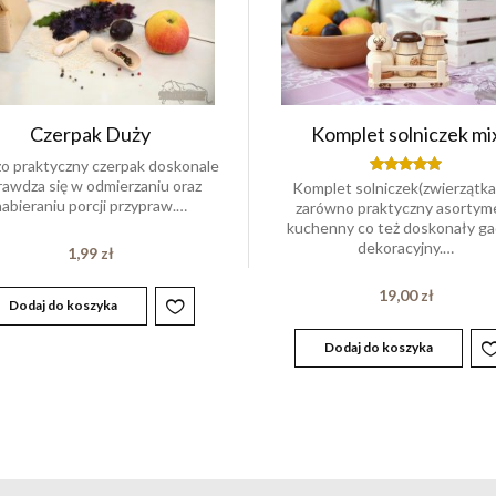
Czerpak Duży
Komplet solniczek mi
o praktyczny czerpak doskonale
rawdza się w odmierzaniu oraz
Komplet solniczek(zwierzątka
Oceniony
5.00
nabieraniu porcji przypraw.…
zarówno praktyczny asortym
na 5.
kuchenny co też doskonały ga
dekoracyjny.…
1,99
zł
19,00
zł
Dodaj do koszyka
Dodaj do koszyka