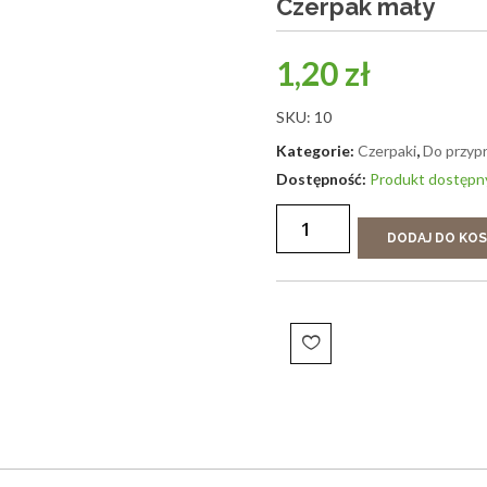
Czerpak mały
1,20
zł
SKU:
10
Kategorie:
Czerpaki
,
Do przyp
Produkt dostępn
DODAJ DO KO