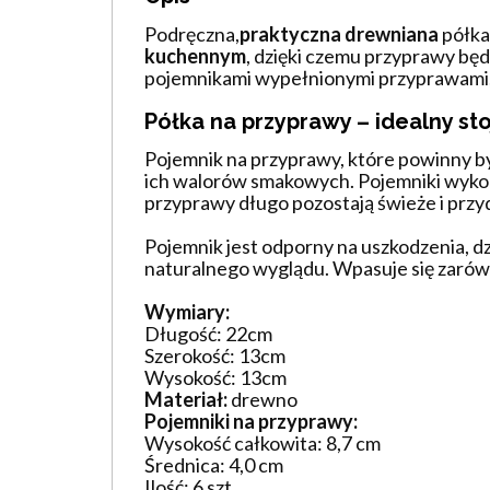
Podręczna,
praktyczna drewniana
półka
kuchennym
, dzięki czemu przyprawy będ
pojemnikami wypełnionymi przyprawami,
Półka na przyprawy – idealny st
Pojemnik na przyprawy, które powinny b
ich walorów smakowych. Pojemniki wykona
przyprawy długo pozostają świeże i przyd
Pojemnik jest odporny na uszkodzenia, d
naturalnego wyglądu. Wpasuje się zarówn
Wymiary:
Długość: 22cm
Szerokość: 13cm
Wysokość: 13cm
Materiał:
drewno
Pojemniki na przyprawy:
Wysokość całkowita: 8,7 cm
Średnica: 4,0 cm
Ilość: 6 szt.