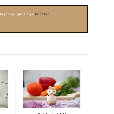
agazynowy – prosimy o
kontakt
.