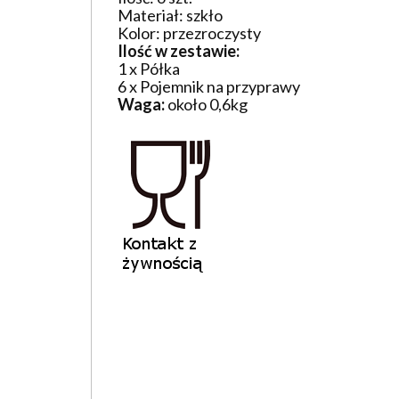
Materiał: szkło
Kolor: przezroczysty
Ilość w zestawie:
1 x Półka
6 x Pojemnik na przyprawy
Waga:
około 0,6kg