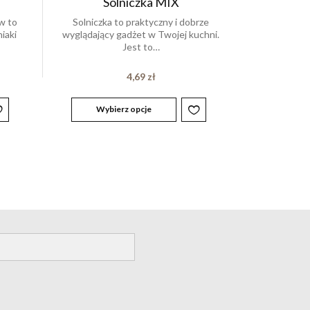
Solniczka MIX
w to
Solniczka to praktyczny i dobrze
niaki
wyglądający gadżet w Twojej kuchni.
Jest to…
4,69
zł
Wybierz opcje