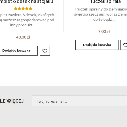
plet 6 desek na stojaku
Tłuczek spirala
Tłuczek spiralny do ziemniakó
świetna rzecz jeśli wolisz ziem
let zawiera 6 desek, z których
Oceniony
5.00
ubite bądź…
dą możesz zagospodarować pod
na 5.
inny produkt.…
7,00
zł
40,00
zł
Dodaj do koszyka
Dodaj do koszyka
LE WIĘCEJ