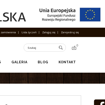
s zamówienia
Lista życzeń
Zaloguj się
Zarejestruj się
0
S
GALERIA
BLOG
KONTAKT