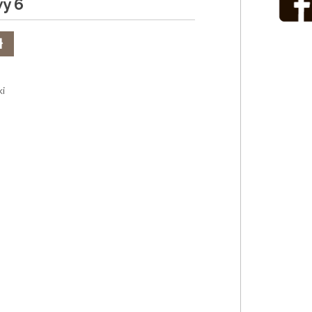
y 6
ł
ki