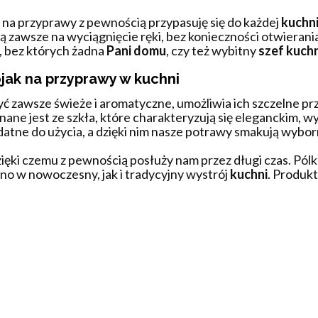
 na przyprawy z pewnością przypasuję się do każdej
kuchn
ą zawsze na wyciągnięcie ręki, bez konieczności otwierania
 bez których żadna
Pani domu
, czy też wybitny
szef kuchn
ojak na przyprawy w kuchni
yć zawsze świeże i aromatyczne, umożliwia ich szczelne p
ne jest ze szkła, które charakteryzują się eleganckim, wy
atne do użycia, a dzięki nim nasze potrawy smakują wybor
zięki czemu z pewnością posłuży nam przez długi czas. Pól
o w nowoczesny, jak i tradycyjny wystrój
kuchni
. Produk