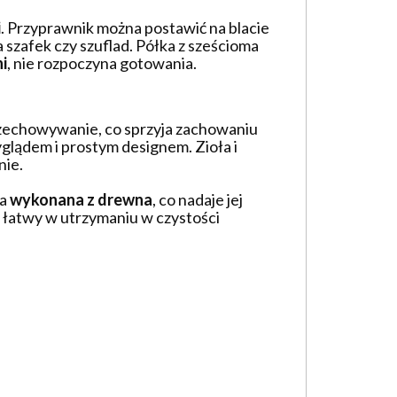
i
. Przyprawnik można postawić na blacie
 szafek czy szuflad. Półka z sześcioma
i
, nie rozpoczyna gotowania.
rzechowywanie, co sprzyja zachowaniu
glądem i prostym designem. Zioła i
nie.
ka
wykonana z drewna
, co nadaje jej
t łatwy w utrzymaniu w czystości