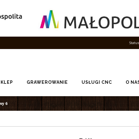
Statu
SKLEP
GRAWEROWANIE
USŁUGI CNC
O NA
wy 6