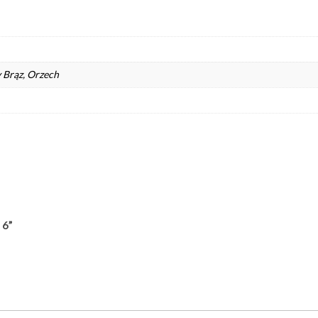
 Brąz, Orzech
 6”