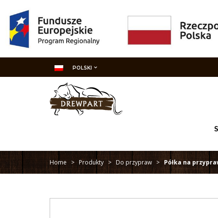
POLSKI
Home
>
Produkty
>
Do przypraw
>
Półka na przypra