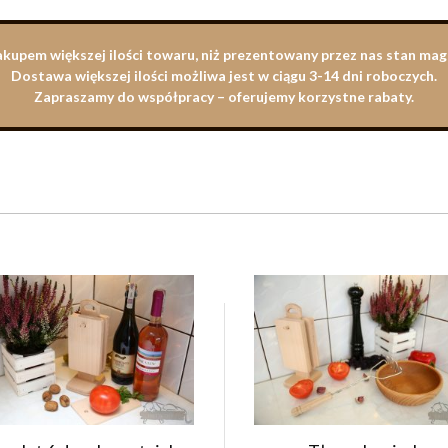
zakupem większej ilości towaru, niż prezentowany przez nas stan m
Dostawa większej ilości możliwa jest w ciągu 3-14 dni roboczych.
Zapraszamy do współpracy – oferujemy korzystne rabaty.