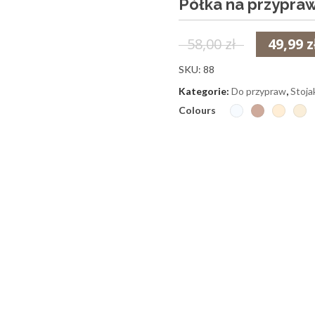
Półka na przypraw
58,00
zł
49,99
z
SKU:
88
Kategorie:
Do przypraw
,
Stoja
Colours