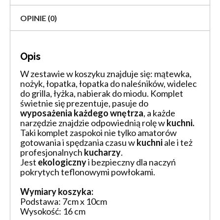
OPINIE (0)
Opis
W zestawie w koszyku znajduje się: mątewka,
nożyk, łopatka, łopatka do naleśników, widelec
do grilla, łyżka, nabierak do miodu.
Komplet
świetnie się prezentuje, pasuje do
wyposażenia każdego wnętrza
, a każde
narzędzie znajdzie odpowiednią rolę w
kuchni.
Taki komplet zaspokoi nie tylko amatorów
gotowania i spędzania czasu w
kuchni
ale i też
profesjonalnych
kucharzy
.
Jest
ekologiczny
i bezpieczny dla naczyń
pokrytych teflonowymi powłokami.
Wymiary koszyka:
Podstawa: 7cm x 10cm
Wysokość: 16 cm