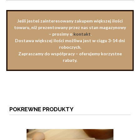
Jeśli jesteś zainteresowany zakupem większej ilości
towaru, niż prezentowany przez nas stan magazynowy
– prosimy o
kontakt
.
Dostawa większej ilości możliwa jest w ciągu 3-14 dni
roboczych.
Zapraszamy do współpracy – oferujemy korzystne
rabaty.
POKREWNE PRODUKTY