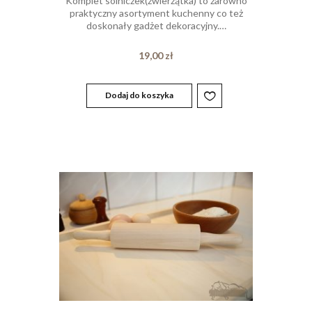
Komplet solniczek(zwierzątka) to zarówno
5.00
praktyczny asortyment kuchenny co też
na 5.
doskonały gadżet dekoracyjny.…
19,00
zł
Dodaj do koszyka