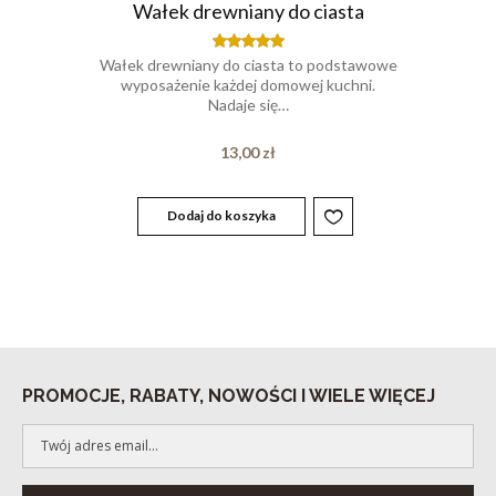
Wałek drewniany do ciasta
Wałek drewniany do ciasta to podstawowe
Oceniony
5.00
wyposażenie każdej domowej kuchni.
na 5.
Nadaje się…
13,00
zł
Dodaj do koszyka
PROMOCJE, RABATY, NOWOŚCI I WIELE WIĘCEJ