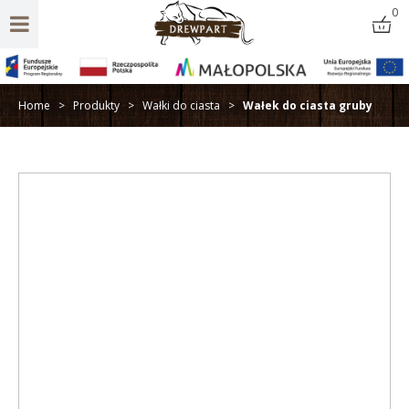
0
Home
>
Produkty
>
Wałki do ciasta
>
Wałek do ciasta gruby