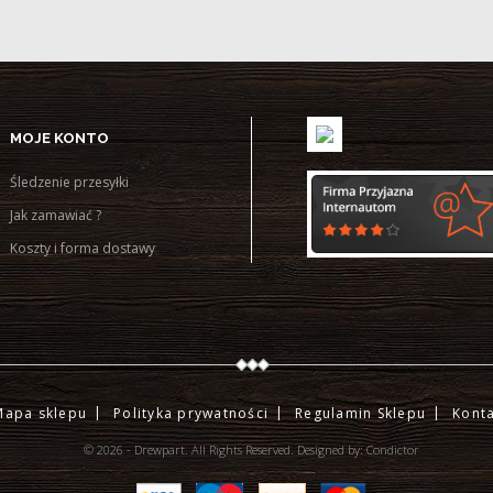
MOJE KONTO
Śledzenie przesyłki
Jak zamawiać ?
Koszty i forma dostawy
Mapa sklepu
Polityka prywatności
Regulamin Sklepu
Konta
© 2026 - Drewpart. All Rights Reserved.
Designed by:
Condictor