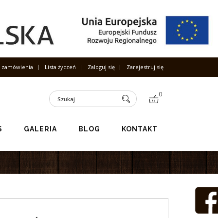
s zamówienia
Lista życzeń
Zaloguj się
Zarejestruj się
0
S
GALERIA
BLOG
KONTAKT