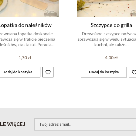
Łopatka do naleśników
Szczypce do grilla
rewniana łopatka doskonale
Drewniane szczypce nożyc
rawdza się w trakcie pieczenia
sprawdzają się w wielu sytuacj
leśników, ciasta itd. Poradzi…
kuchni, ale także…
1,70
zł
4,00
zł
Dodaj do koszyka
Dodaj do koszyka
LE WIĘCEJ