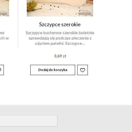
Szczypce szerokie
owe
Szczypce kuchenne szerokie świetnie
ach w
sprawdzają się podczas pieczenia z
użyciem patelni. Szczypce…
3,69
zł
Dodaj do koszyka