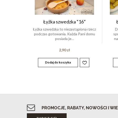
Łyżka szwedzka “16”
Łyżka szwedzka to niezastąpiona rzecz
D
podczas gotowania. Każda Pani domu
sp
posiada je…
na
2,90
zł
Dodaj do koszyka
PROMOCJE, RABATY, NOWOŚCI I WIE