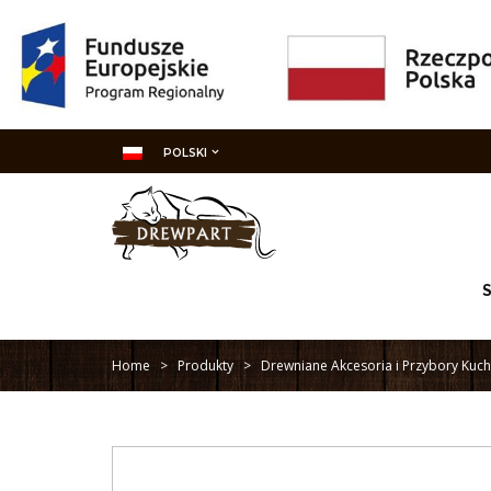
POLSKI
Home
>
Produkty
>
Drewniane Akcesoria i Przybory Ku