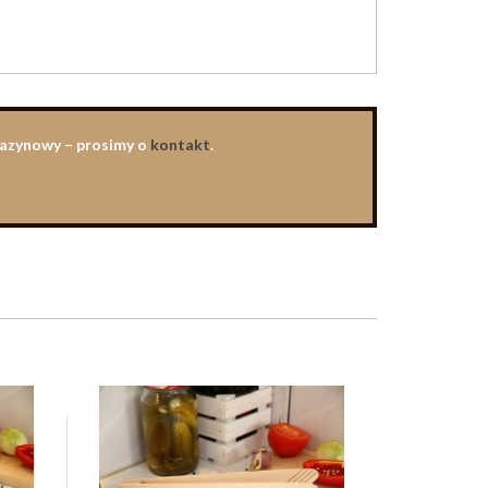
agazynowy – prosimy o
kontakt
.