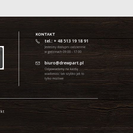
KONTAKT
tel.: + 48 513 19 18 91
Jesteśmy dostępni codziennie
w godzinach 09:00 - 17:00
biuro@drewpart.pl
Odpowiadamy na każdą
wiadomość tak szybko jak to
tylko możliwe
kt