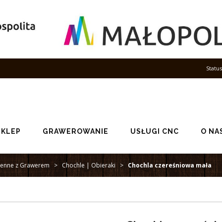
Statu
SKLEP
GRAWEROWANIE
USŁUGI CNC
O NA
chenne z Grawerem
>
Chochle | Obieraki
>
Chochla czereśniowa mała