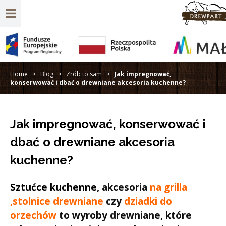
Home
>
Blog
>
Zrób to sam
>
Jak impregnować,
konserwować i dbać o drewniane akcesoria kuchenne?
Jak impregnować, konserwować i
dbać o drewniane akcesoria
kuchenne?
Sztućce kuchenne
, akcesoria
na grilla
,stolnice drewniane
czy
dziadki do
orzechów
to wyroby drewniane, które