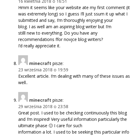
16 kwietnia 2018 o 16:51
Hmm it seems like your website ate my first comment (it
was extremely long) so I guess I’ll just ssum it up what I
submitted and say, I’m thoroughly enjoying your
blog. I as well am an aspiring blog writer but I’m
stilll new to everything. Do you have any
recommendations ffor novjce blog writers?
I’d really appreciate it.
minecraft
pisze:
23 września 2018 o 19:59
Excellent article. I’m dealing with many of these issues as
well..
minecraft
pisze:
29 września 2018 o 23:58
Great post. I used to be checking continuously this blog
and I’m inspired! Very useful information particularly the
ultimate phase 🙂 I care for such
information a lot. I used to be seeking this particular info