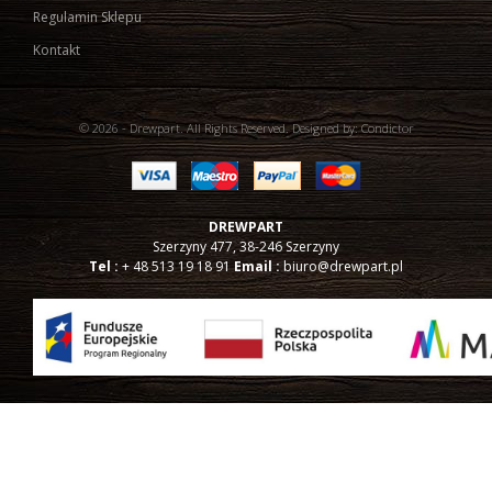
Regulamin Sklepu
Kontakt
© 2026 - Drewpart. All Rights Reserved.
Designed by:
Condictor
DREWPART
Szerzyny 477,
38-246
Szerzyny
Tel :
+ 48 513 19 18 91
Email :
biuro@drewpart.pl