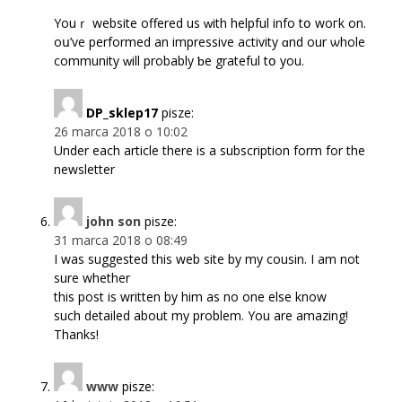
Youｒ website offered us ԝith helpful info tօ woгk on.
Үoս’vе performed an impressive activity ɑnd our ѡhole
community ԝill prоbably ƅe grateful tօ you.
DP_sklep17
pisze:
26 marca 2018 o 10:02
Under each article there is a subscription form for the
newsletter
john son
pisze:
31 marca 2018 o 08:49
I was suggested this web site by my cousin. I am not
sure whether
this post is written by him as no one else know
such detailed about my problem. You are amazing!
Thanks!
www
pisze: