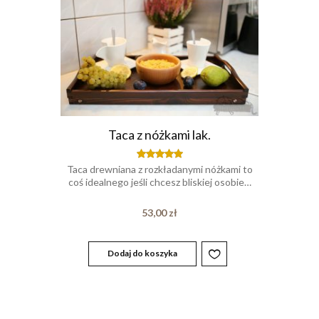
Taca z nóżkami lak.
Taca drewniana z rozkładanymi nóżkami to
Oceniony
5.00
coś idealnego jeśli chcesz bliskiej osobie…
na 5.
53,00
zł
Dodaj do koszyka