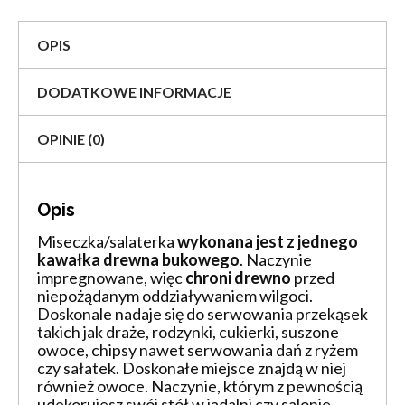
OPIS
DODATKOWE INFORMACJE
OPINIE (0)
Opis
Miseczka/salaterka
wykonana jest z jednego
kawałka drewna bukowego
. Naczynie
impregnowane, więc
chroni drewno
przed
niepożądanym oddziaływaniem wilgoci.
Doskonale nadaje się do serwowania przekąsek
takich jak draże, rodzynki, cukierki, suszone
owoce, chipsy nawet serwowania dań z ryżem
czy sałatek. Doskonałe miejsce znajdą w niej
również owoce. Naczynie, którym z pewnością
udekorujesz swój stół w jadalni czy salonie.