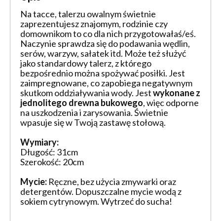
Na tacce, talerzu owalnym świetnie
zaprezentujesz znajomym, rodzinie czy
domownikom to co dla nich przygotowałaś/eś.
Naczynie sprawdza się do podawania wędlin,
serów, warzyw, sałatek itd. Może też służyć
jako standardowy talerz, z którego
bezpośrednio można spożywać posiłki. Jest
zaimpregnowane, co zapobiega negatywnym
skutkom oddziaływania wody. Jest
wykonane z
jednolitego drewna bukowego
, więc odporne
na uszkodzenia i zarysowania. Świetnie
wpasuje się w Twoją zastawę stołową.
Wymiary:
Długość: 31cm
Szerokość: 20cm
Mycie:
Ręczne, bez użycia zmywarki oraz
detergentów. Dopuszczalne mycie wodą z
sokiem cytrynowym. Wytrzeć do sucha!