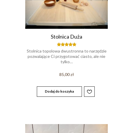
Stolnica Duża
Stolnica topolowa dwustronna to narzędzie
Oceniony
5.00
pozwalające Ci przygotować ciasto, ale nie
na 5.
tylko…
85,00
zł
Dodaj do koszyka