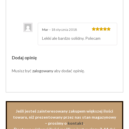
Mar
–
18 stycznia 2018
Oceniony
5
na 5.
Lekki ale bardzo solidny. Polecam
Dodaj opinię
Musisz być
zalogowany
aby dodać opinię.
Jeśli jesteś zainteresowany zakupem większej ilości
towaru, niż prezentowany przez nas stan magazynowy
– prosimy o
kontakt
.