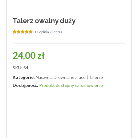
Talerz owalny duży
(
1
opinia klienta)
Oceniony
1
5.00
na 5 na podstawie
oceny klienta
24,00
zł
SKU:
54
Kategorie:
Naczynia Drewniane
,
Tace | Talerze
Produkt dostępny na zamówienie