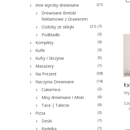
(21)
Inne wyroby drewniane
Drewniane Breloki
Reklamowe z Grawerem
(21)
(7)
Ozdoby ze sklejki
(3)
Podkładki
(9)
Komplety
(3)
Kufle
(5)
Kufry I Skrzynie
(1)
Masażery
(38)
Na Prezent
(14)
Naczynia Drewniane
Ły
(2)
Cukiernice
Wy
(6)
Misy drewniane I Miski
Sz
(6)
Tace | Talerze
(3)
Pizza
(1)
Deski
(1)
Radełka