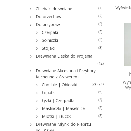
(1)
Wyświetl
Chlebaki drewniane
(2)
Do orzechów
(9)
Do przypraw
(2)
Czerpaki
(4)
Solniczki
(3)
Stojaki
Drewniana Deska do Krojenia
(12)
Drewniane Akcesoria i Przybory
Kuchenne z Grawerem
Wym
(2)
(21)
Chochle | Obieraki
Wy
(5)
Łopatki
(8)
Łyżki | Czerpadła
(3)
Maślniczki | Maselnice
(3)
Młotki | Tłuczki
Drewniane Młynki do Pieprzu
Soli Kawy