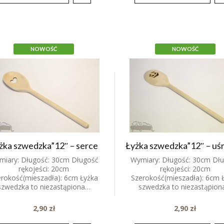
NOWOŚĆ
NOWOŚĆ
żka szwedzka”12″ – serce
Łyżka szwedzka”12″ – uś
miary: Długość: 30cm Długość
Wymiary: Długość: 30cm Dł
rękojeści: 20cm
rękojeści: 20cm
erokość(mieszadła): 6cm Łyżka
Szerokość(mieszadła): 6cm 
szwedzka to niezastąpiona…
szwedzka to niezastąpio
2,90
zł
2,90
zł