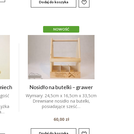
Dodaj do koszyka
NOWOŚĆ
miech
Nosidło na butelki – grawer
ugość
Wymiary: 24,5cm x 16,5cm x 33,5cm
Drewniane nosidło na butelki,
Łyżka
posiadające sześć…
na…
60,00
zł
Dodaj do koszyka