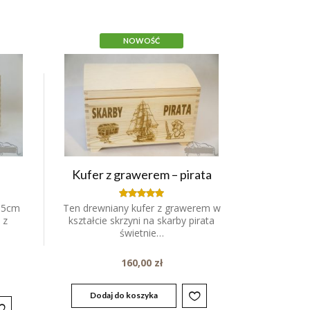
NOWOŚĆ
Kufer z grawerem – pirata
,5cm
Ten drewniany kufer z grawerem w
Oceniony
5.00
 z
kształcie skrzyni na skarby pirata
na 5.
świetnie…
160,00
zł
Dodaj do koszyka