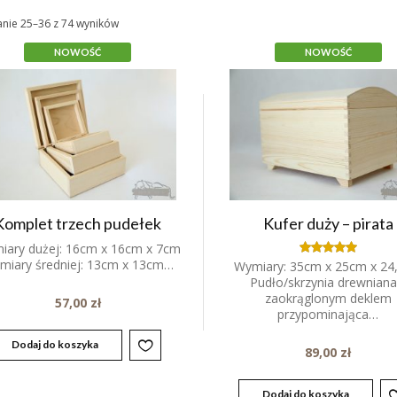
anie 25–36 z 74 wyników
NOWOŚĆ
NOWOŚĆ
Komplet trzech pudełek
Kufer duży – pirata
iary dużej: 16cm x 16cm x 7cm
miary średniej: 13cm x 13cm…
Wymiary: 35cm x 25cm x 24
Oceniony
5.00
Pudło/skrzynia drewniana
na 5.
zaokrąglonym deklem
57,00
zł
przypominająca…
Dodaj do koszyka
89,00
zł
Dodaj do koszyka