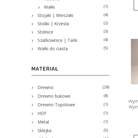
(1)
Wałki
(4)
Stojaki | Wieszaki
(2)
Stoliki | Krzesła
(3)
Stolnice
(4)
Szatkownice | Tarki
(5)
Wałki do ciasta
MATERIAŁ
(28)
Drewno
(8)
Drewno bukowe
Wymi
(1)
Drewno Topolowe
Wymi
(1)
HDF
(1)
Metal
(5)
Sklejka