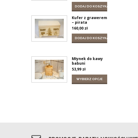
DODAJ DO KOSZYKA
Kufer z grawerem
– pirata
160,00
zł
DODAJ DO KOSZYKA
Młynek do kawy
babuni
53,99
zł
WYBIERZ OPCJE