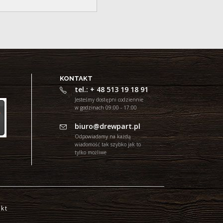
KONTAKT
tel.: + 48 513 19 18 91
Jesteśmy dostępni codziennie
w godzinach 09:00 - 17:00
biuro@drewpart.pl
Odpowiadamy na każdą
wiadomość tak szybko jak to
tylko możliwe
kt