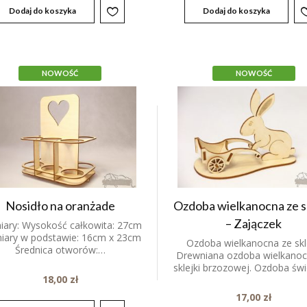
Dodaj do koszyka
Dodaj do koszyka
NOWOŚĆ
NOWOŚĆ
Nosidło na oranżade
Ozdoba wielkanocna ze sk
– Zajączek
ary: Wysokość całkowita: 27cm
ary w podstawie: 16cm x 23cm
Ozdoba wielkanocna ze skl
Średnica otworów:…
Drewniana ozdoba wielkanoc
sklejki brzozowej. Ozdoba św
18,00
zł
17,00
zł