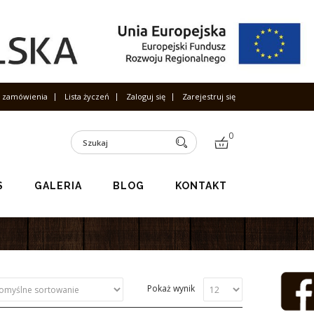
s zamówienia
Lista życzeń
Zaloguj się
Zarejestruj się
0
S
GALERIA
BLOG
KONTAKT