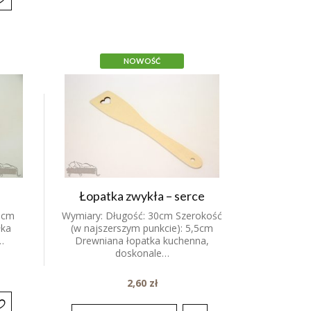
NOWOŚĆ
Łopatka zwykła – serce
5cm
Wymiary: Długość: 30cm Szerokość
łka
(w najszerszym punkcie): 5,5cm
…
Drewniana łopatka kuchenna,
doskonale…
2,60
zł