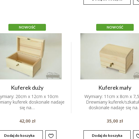
NOWOŚĆ
NOWOŚĆ
Kuferek duży
Kuferek mały
ymiary: 20cm x 12cm x 10cm
Wymiary: 11cm x 8cm x 7,
niany kuferek doskonale nadaje
Drewniany kuferek/szkatu
się na…
doskonale nadaje się na
42,00
zł
35,00
zł
Dodaj do koszyka
Dodaj do koszyka