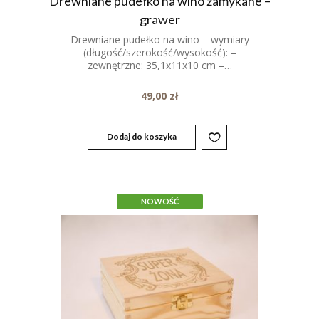
Drewniane pudełko na wino zamykane –
grawer
Drewniane pudełko na wino – wymiary
(długość/szerokość/wysokość): –
zewnętrzne: 35,1x11x10 cm –…
49,00
zł
Dodaj do koszyka
NOWOŚĆ