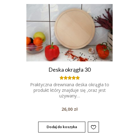
Deska okrągła 30
Praktyczna drewniana deska okrągła to
Oceniony
5.00
produkt który znajduje się ,oraz jest
na 5.
używany…
26,00
zł
Dodaj do koszyka