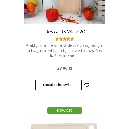
Deska DK24 sz.20
Praktyczna drewniana deska z wygodnym
Oceniony
5.00
uchwytem. Mająca tysiąc zastosowań w
na 5.
każdej kuchni.…
28,00
zł
Dodaj do koszyka
NOWOŚĆ